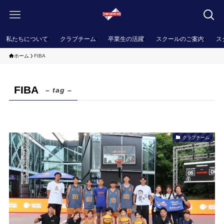
私たちについて
クラブチーム
卒業生の活躍
スクールのご案内
ス
ホーム
FIBA
FIBA
– tag –
クラブチーム