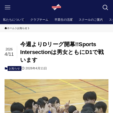
私たちについて
クラブチーム
卒業生の活躍
スクールのご案内
ス
ホーム
お知らせ
今週よりDリーグ開幕!!Sports
2026
Intersectionは男女ともにD1で戦
4/11
います
2026年4月11日
お知らせ