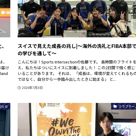
と、
スイスで見えた成長の兆し|〜海外の洗礼とFIBA本部
の学びを通して〜
では、
こんにちは！Sports Intersectionの佐藤です。 長時間のフライト
お届け
え、私たちはついにスイスに到着しました！ この2日間で強く感じ
land
いることがあります。 それは、 「成長は、環境が変えてくれるも
ではなく、自分から一歩踏み出したときに始まる」 と...
2026年7月3日
知らせ
クラブチー