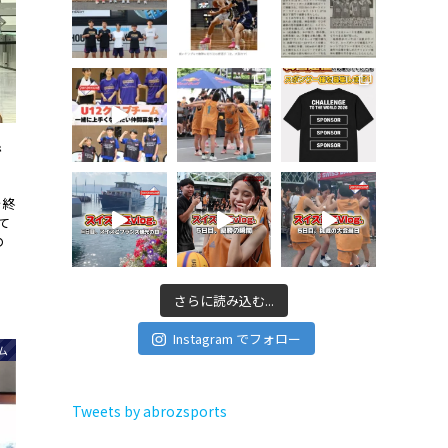
で
を終
て
の
さらに読み込む...
Instagram でフォロー
ム
Tweets by abrozsports