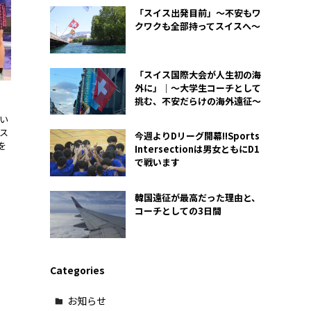
「スイス出発目前」〜不安もワ
クワクも全部持ってスイスへ〜
「スイス国際大会が人生初の海
外に」｜〜大学生コーチとして
挑む、不安だらけの海外遠征〜
笑い
ス
今週よりDリーグ開幕!!Sports
を
Intersectionは男女ともにD1
で戦います
韓国遠征が最高だった理由と、
コーチとしての3日間
Categories
お知らせ