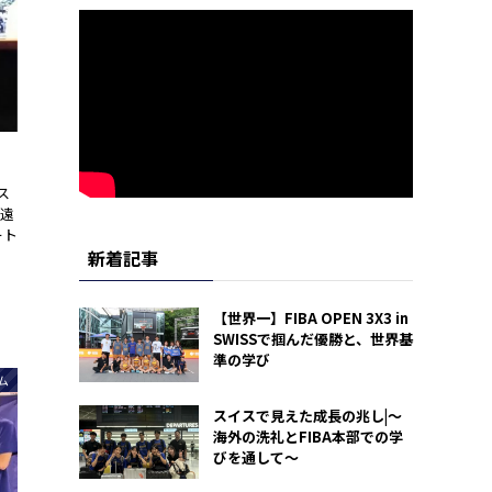
ス
遠
ート
新着記事
【世界一】FIBA OPEN 3X3 in
SWISSで掴んだ優勝と、世界基
準の学び
ム
スイスで見えた成長の兆し|〜
海外の洗礼とFIBA本部での学
びを通して〜