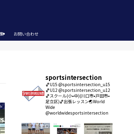
集
お問い合わせ
sportsintersection
🏀U15 @sportsintersection_u15
🏀U12 @sportsintersection_u12
🏀スクール(小•中)(川口市•戸田市•
足立区)
🏀出張レッスン
🌏World
ム
Wide
@worldwidesportsintersection