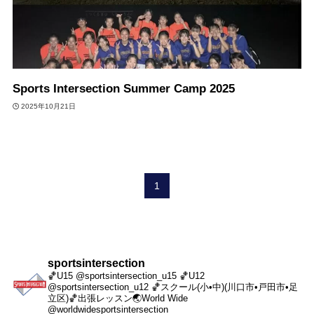
Sports Intersection Summer Camp 2025
2025年10月21日
1
sportsintersection
🏀U15 @sportsintersection_u15
🏀U12
@sportsintersection_u12
🏀スクール(小•中)(川口市•戸田市•足
立区)
🏀出張レッスン
🌏World Wide
@worldwidesportsintersection