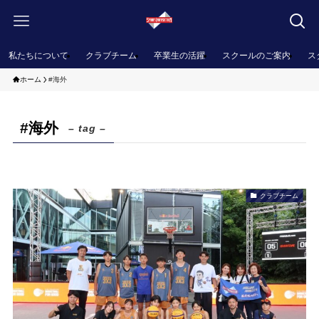
私たちについて
クラブチーム
卒業生の活躍
スクールのご案内
ス
ホーム
#海外
#海外
– tag –
クラブチーム