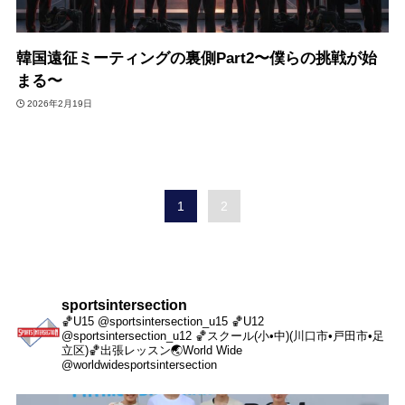
韓国遠征ミーティングの裏側Part2〜僕らの挑戦が始
まる〜
2026年2月19日
1
2
sportsintersection
🏀U15 @sportsintersection_u15
🏀U12
@sportsintersection_u12
🏀スクール(小•中)(川口市•戸田市•足
立区)
🏀出張レッスン
🌏World Wide
@worldwidesportsintersection