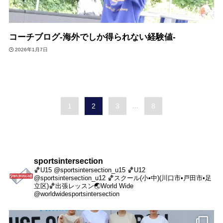
コーチブログ-海外でしか得られない経験値-
2026年1月7日
1
2
3
...
8
sportsintersection
🏀U15 @sportsintersection_u15
🏀U12
@sportsintersection_u12
🏀スクール(小•中)(川口市•戸田市•足
立区)
🏀出張レッスン
🌏World Wide
@worldwidesportsintersection