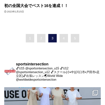
初の全国大会でベスト16を達成！！
2023年1月15日
1
2
3
4
5
sportsintersection
🏀U15 @sportsintersection_u15
🏀U12
@sportsintersection_u12
🏀スクール(小•中)(川口市•戸田市•足
立区)
🏀出張レッスン
🌏World Wide
@worldwidesportsintersection