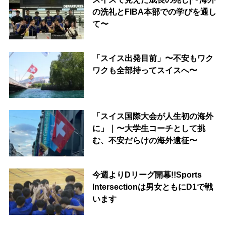
の洗礼とFIBA本部での学びを通し
て〜
「スイス出発目前」〜不安もワク
ワクも全部持ってスイスへ〜
「スイス国際大会が人生初の海外
に」｜〜大学生コーチとして挑
む、不安だらけの海外遠征〜
今週よりDリーグ開幕!!Sports
Intersectionは男女ともにD1で戦
います