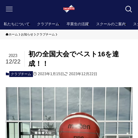
私たちについて
クラブチーム
卒業生の活躍
スクールのご案内
ス
ホーム
お知らせ
クラブチーム
初の全国大会でベスト16を達
2023
12/22
成！！
2023年1月15日
2023年12月22日
クラブチーム