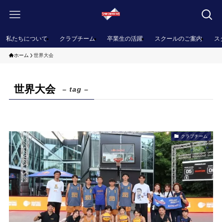
私たちについて
クラブチーム
卒業生の活躍
スクールのご案内
ス
ホーム
世界大会
世界大会
– tag –
クラブチーム