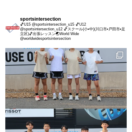
sportsintersection
🏀U15 @sportsintersection_u15
🏀U12
@sportsintersection_u12
🏀スクール(小•中)(川口市•戸田市•足
立区)
🏀出張レッスン
🌏World Wide
@worldwidesportsintersection