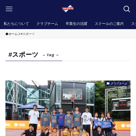
私たちについて
クラブチーム
卒業生の活躍
スクールのご案内
ス
ホーム
#スポーツ
#スポーツ
– tag –
クラブチーム