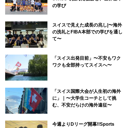
の学び
スイスで見えた成長の兆し|〜海外
の洗礼とFIBA本部での学びを通し
て〜
「スイス出発目前」〜不安もワク
ワクも全部持ってスイスへ〜
「スイス国際大会が人生初の海外
に」｜〜大学生コーチとして挑
む、不安だらけの海外遠征〜
今週よりDリーグ開幕!!Sports