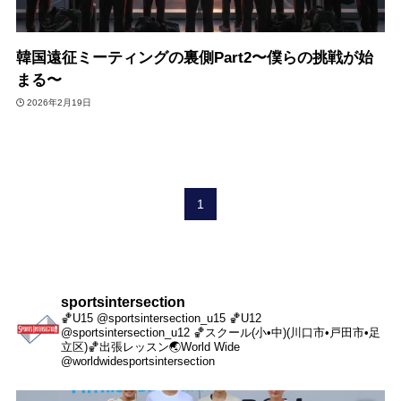
韓国遠征ミーティングの裏側Part2〜僕らの挑戦が始
まる〜
2026年2月19日
1
sportsintersection
🏀U15 @sportsintersection_u15
🏀U12
@sportsintersection_u12
🏀スクール(小•中)(川口市•戸田市•足
立区)
🏀出張レッスン
🌏World Wide
@worldwidesportsintersection