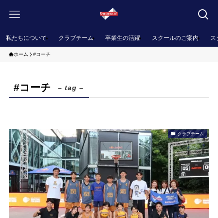
私たちについて
クラブチーム
卒業生の活躍
スクールのご案内
ス
ホーム
#コーチ
#コーチ
– tag –
クラブチーム