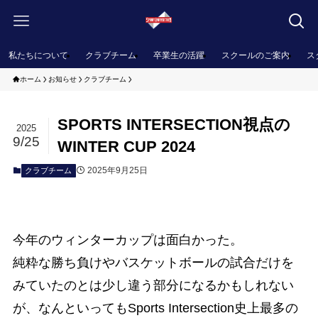
私たちについて
クラブチーム
卒業生の活躍
スクールのご案内
ス
ホーム
お知らせ
クラブチーム
SPORTS INTERSECTION視点の
2025
9/25
WINTER CUP 2024
2025年9月25日
クラブチーム
今年のウィンターカップは面白かった。
純粋な勝ち負けやバスケットボールの試合だけを
みていたのとは少し違う部分になるかもしれない
が、なんといってもSports Intersection史上最多の