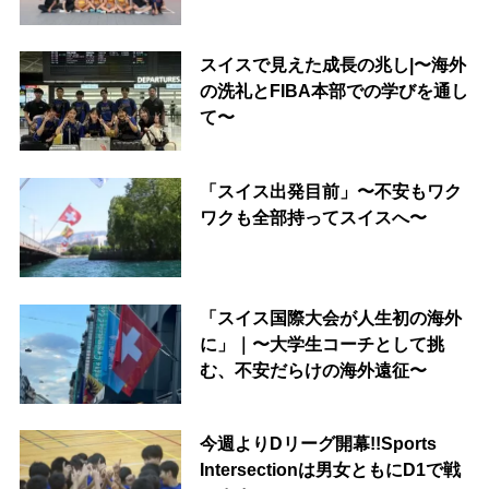
スイスで見えた成長の兆し|〜海外
の洗礼とFIBA本部での学びを通し
て〜
「スイス出発目前」〜不安もワク
ワクも全部持ってスイスへ〜
「スイス国際大会が人生初の海外
に」｜〜大学生コーチとして挑
む、不安だらけの海外遠征〜
今週よりDリーグ開幕!!Sports
Intersectionは男女ともにD1で戦