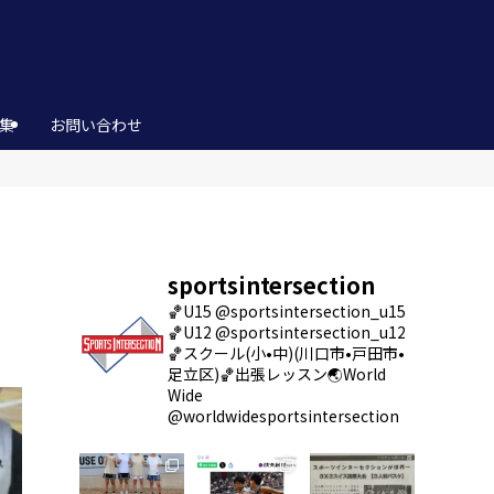
集
お問い合わせ
sportsintersection
🏀U15 @sportsintersection_u15
🏀U12 @sportsintersection_u12
🏀スクール(小•中)(川口市•戸田市•
足立区)
🏀出張レッスン
🌏World
Wide
@worldwidesportsintersection