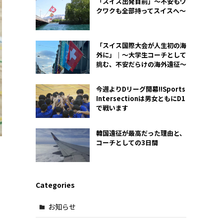
「スイス出発目前」〜不安もワ
クワクも全部持ってスイスへ〜
「スイス国際大会が人生初の海
外に」｜〜大学生コーチとして
挑む、不安だらけの海外遠征〜
今週よりDリーグ開幕!!Sports
Intersectionは男女ともにD1
で戦います
韓国遠征が最高だった理由と、
コーチとしての3日間
Categories
お知らせ